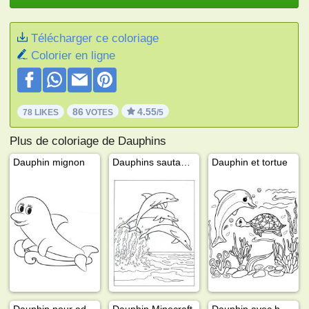
Télécharger ce coloriage
Colorier en ligne
86
4.55
78 LIKES
VOTES
/5
Plus de coloriage de Dauphins
Dauphin mignon
Dauphins sautant dans la mer
Dauphin et tortue
Dauphin pour adultes
Dauphin Minecraft
Dauphin avec bébé