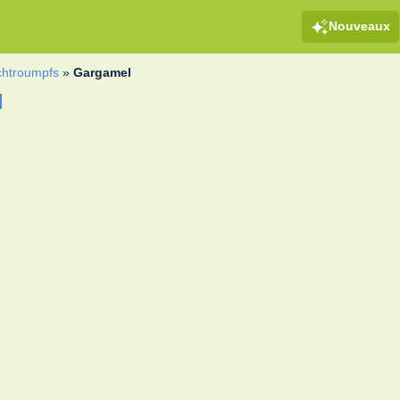
Nouveaux
chtroumpfs
»
Gargamel
l