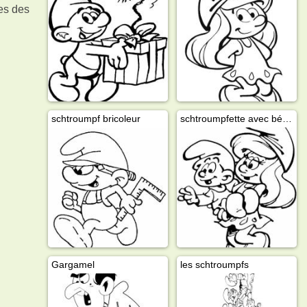
es des
schtroumpf bricoleur
schtroumpfette avec bébé schtroumpf
Gargamel
les schtroumpfs