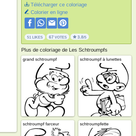
Télécharger ce coloriage
Colorier en ligne
67
3.8
51 LIKES
VOTES
/5
Plus de coloriage de Les Schtroumpfs
grand schtroumpf
schtroumpf à lunettes
schtroumpf farceur
schtroumpfette