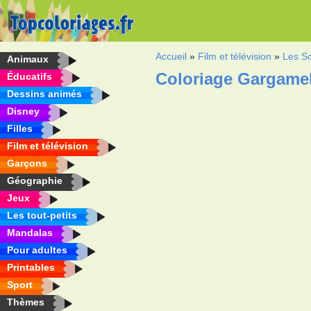
Accueil
»
Film et télévision
»
Les S
Animaux
Coloriage Gargame
Éducatifs
Dessins animés
Disney
Filles
Film et télévision
Garçons
Géographie
Jeux
Les tout-petits
Mandalas
Pour adultes
Printables
Sport
Thèmes