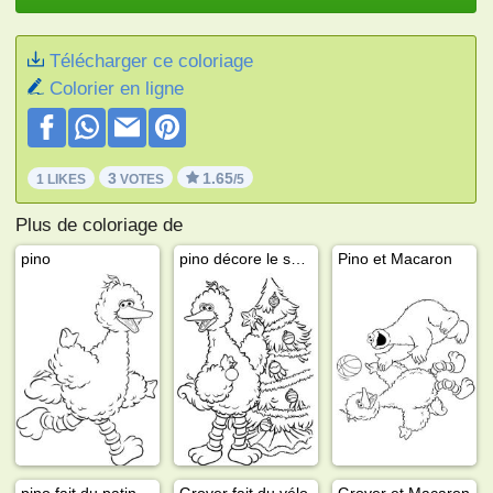
Télécharger ce coloriage
Colorier en ligne
3
1.65
1 LIKES
VOTES
/5
Plus de coloriage de
pino
pino décore le sapin
Pino et Macaron
pino fait du patinage
Grover fait du vélo
Grover et Macaron