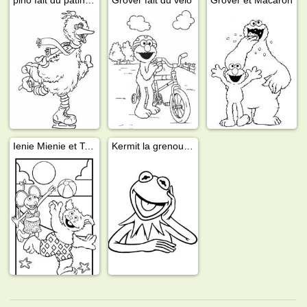
Ienie Mienie et Tommie
Kermit la grenouille