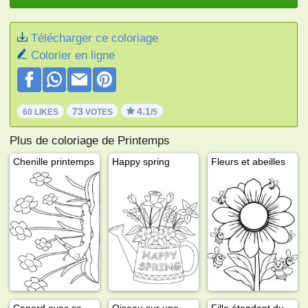
Télécharger ce coloriage
Colorier en ligne
73
4.1
60 LIKES
VOTES
/5
Plus de coloriage de Printemps
Chenille printemps
Happy spring
Fleurs et abeilles
Canard avec ses petits
Oiseau sur une branche
Fille étendant du linge