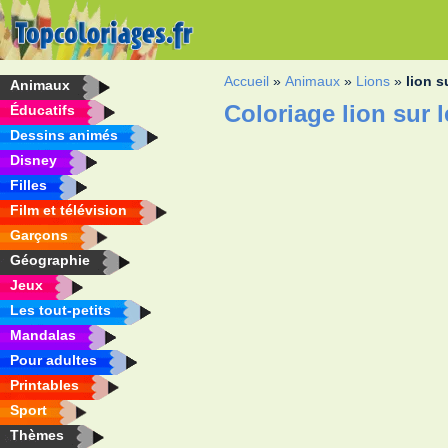
Accueil
»
Animaux
»
Lions
»
lion s
Animaux
Coloriage lion sur 
Éducatifs
Dessins animés
Disney
Filles
Film et télévision
Garçons
Géographie
Jeux
Les tout-petits
Mandalas
Pour adultes
Printables
Sport
Thèmes