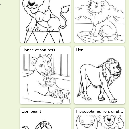
s
Lionne et son petit
Lion
Lion béant
Hippopotame, lion, girafe et singe