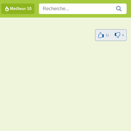
Meilleur 10
11
4