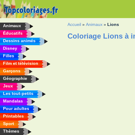
Accueil
»
Animaux
»
Lions
Animaux
Éducatifs
Coloriage Lions à 
Dessins animés
Disney
Filles
Film et télévision
Garçons
Géographie
Jeux
Les tout-petits
Mandalas
Pour adultes
Printables
Sport
Thèmes