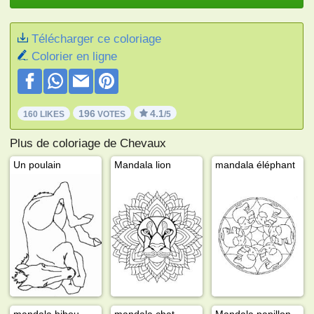
Télécharger ce coloriage
Colorier en ligne
196
4.1
160 LIKES
VOTES
/5
Plus de coloriage de Chevaux
Un poulain
Mandala lion
mandala éléphant
mandala hibou
mandala chat
Mandala papillon