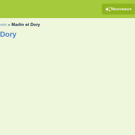
Nouveaux
emo
»
Marlin et Dory
 Dory