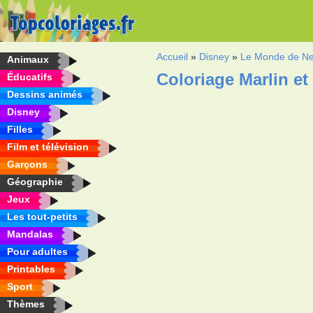
Accueil
»
Disney
»
Le Monde de N
Animaux
Coloriage Marlin et
Éducatifs
Dessins animés
Disney
Filles
Film et télévision
Garçons
Géographie
Jeux
Les tout-petits
Mandalas
Pour adultes
Printables
Sport
Thèmes