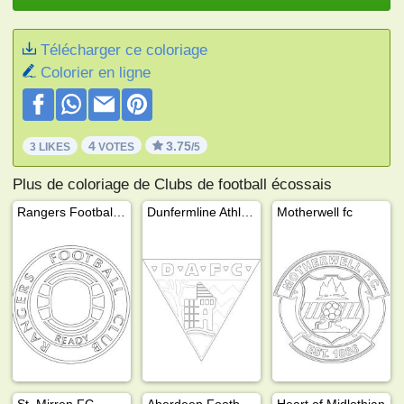
Télécharger ce coloriage
Colorier en ligne
4
3.75
3 LIKES
VOTES
/5
Plus de coloriage de Clubs de football écossais
Rangers Football Club
Dunfermline Athletic
Motherwell fc
St. Mirren FC
Aberdeen Football Club
Heart of Midlothian