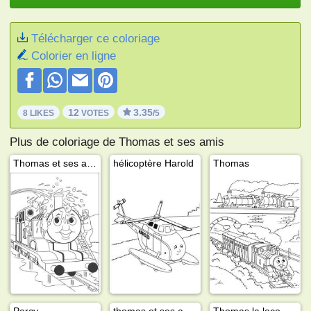
Télécharger ce coloriage
Colorier en ligne
12
3.35
8 LIKES
VOTES
/5
Plus de coloriage de Thomas et ses amis
Thomas et ses amis
hélicoptère Harold
Thomas
Percy
thomas et ses amis
Thomas la locomotive joyeux