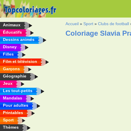
Accueil
»
Sport
»
Clubs de football
Animaux
Coloriage Slavia P
Éducatifs
Dessins animés
Disney
Filles
Film et télévision
Garçons
Géographie
Jeux
Les tout-petits
Mandalas
Pour adultes
Printables
Sport
Thèmes