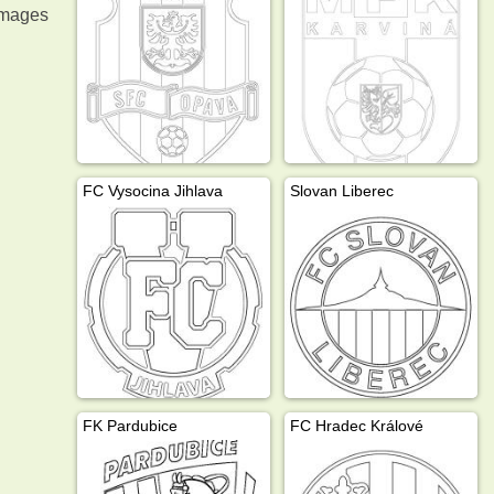
 images
FC Vysocina Jihlava
Slovan Liberec
FK Pardubice
FC Hradec Králové