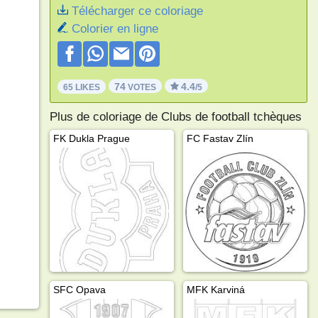
Télécharger ce coloriage
Colorier en ligne
74
4.4
65 LIKES
VOTES
/5
Plus de coloriage de Clubs de football tchèques
FK Dukla Prague
FC Fastav Zlín
SFC Opava
MFK Karviná