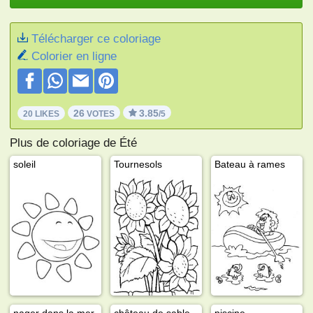
Télécharger ce coloriage
Colorier en ligne
26
3.85
20 LIKES
VOTES
/5
Plus de coloriage de Été
soleil
Tournesols
Bateau à rames
nager dans la mer
château de sable
piscine