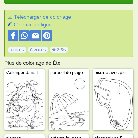
Télécharger ce coloriage
Colorier en ligne
6
2.5
3 LIKES
VOTES
/5
Plus de coloriage de Été
s'allonger dans le hamac
parasol de plage
piscine avec plongeoir
plonger
enfants jouant avec l'eau
plongeoir de 5, 7,5 et 10 mètres