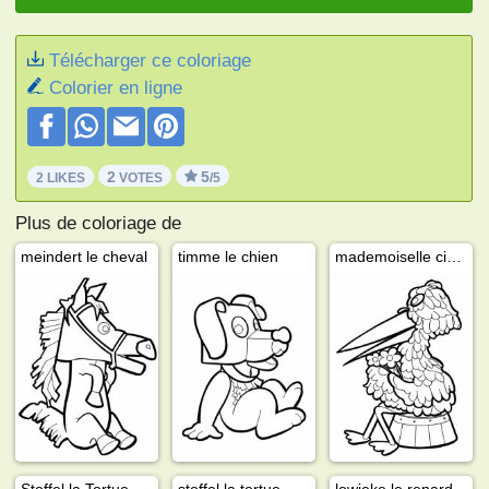
Télécharger ce coloriage
Colorier en ligne
2
5
2 LIKES
VOTES
/5
Plus de coloriage de
meindert le cheval
timme le chien
mademoiselle cigogne
Stoffel la Tortue
stoffel la tortue
lowieke le renard