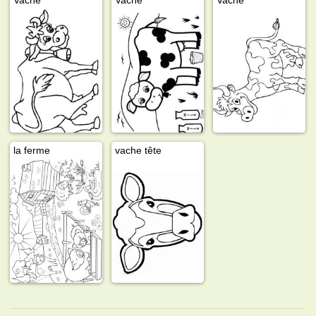
la ferme
vache tête