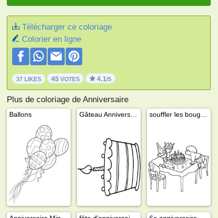
Télécharger ce coloriage
Colorier en ligne
45
4.1
37 LIKES
VOTES
/5
Plus de coloriage de Anniversaire
Ballons
Gâteau Anniversaire
souffler les bougies
Anniversaire Minnie Mouse
fête d'anniversaire d'enfants
6e anniversaire