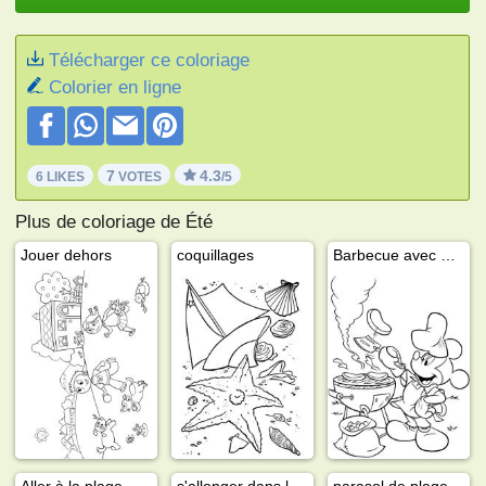
Télécharger ce coloriage
Colorier en ligne
7
4.3
6 LIKES
VOTES
/5
Plus de coloriage de Été
Jouer dehors
coquillages
Barbecue avec Mickey Mouse
Aller à la plage
s'allonger dans le hamac
parasol de plage