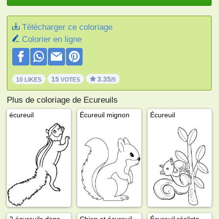
Télécharger ce coloriage
Colorier en ligne
15
3.35
10 LIKES
VOTES
/5
Plus de coloriage de Ecureuils
écureuil
Écureuil mignon
Écureuil
2 écureuils dans un arbre
Chien et écureuil
Écureuil réaliste