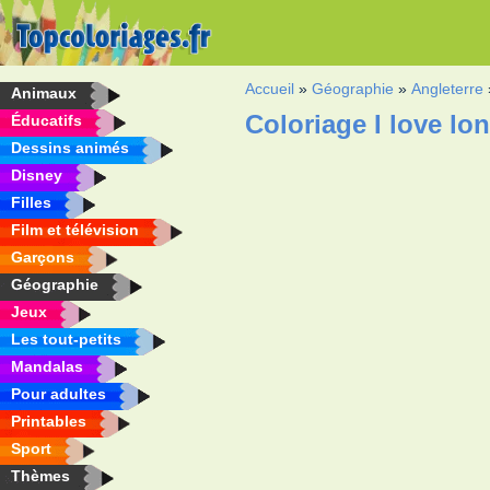
Accueil
»
Géographie
»
Angleterre
Animaux
Coloriage I love lo
Éducatifs
Dessins animés
Disney
Filles
Film et télévision
Garçons
Géographie
Jeux
Les tout-petits
Mandalas
Pour adultes
Printables
Sport
Thèmes