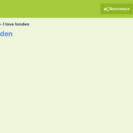
Nouveaux
»
I love londen
nden