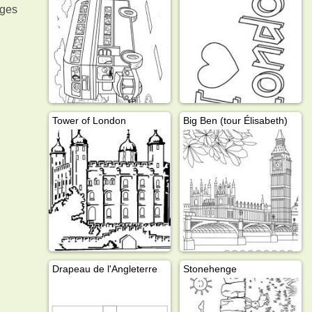
ages
Tower of London
Big Ben (tour Élisabeth)
Drapeau de l'Angleterre
Stonehenge